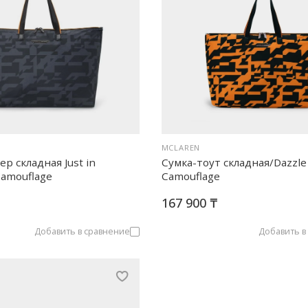
MCLAREN
р складная Just in
Сумка-тоут складная/Dazzle
Camouflage
Camouflage
167 900 ₸
Добавить в сравнение
Добавить в