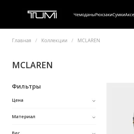
Чемоданы
Рюкзаки
Сумки
Акс
Главная
Коллекции
MCLAREN
MCLAREN
Фильтры
Цена
Материал
Вес