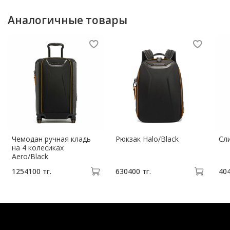
комплект)
Брелок для ключей
Аналогичные товары
TUMI Tracer®
Чемодан ручная кладь
Рюкзак Halo/Black
Сли
на 4 колесиках
Aero/Black
1254100 тг.
630400 тг.
404