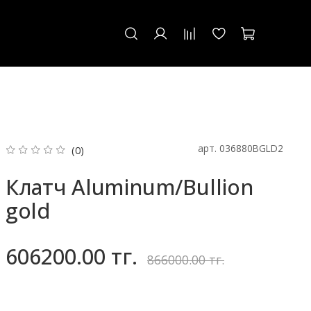
арт.
036880BGLD2
(0)
Клатч Aluminum/Bullion
gold
606200.00 тг.
866000.00 тг.