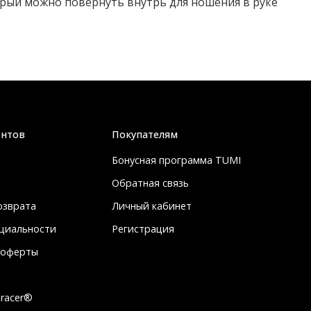
орый можно повернуть внутрь для ношения в руке
ентов
Покупателям
Бонусная программа TUMI
Обратная связь
озврата
Личный кабинет
циальности
Регистрация
 оферты
racer®