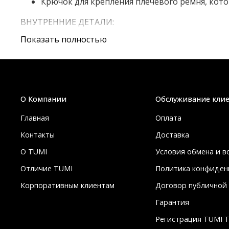
Крючок для крепления плечевого ремня, кот
ВНУТРЕННИЕ ДЕТАЛИ:
Показать полностью
Открытый карман со складками
Съемный карман на молнии
TUMI Tracer®
О Компании
Обслуживание кли
Главная
Оплата
Контакты
Доставка
О TUMI
Условия обмена и в
Отличие TUMI
Политика конфиден
Корпоративным клиентам
Договор публичной
Гарантия
Регистрация TUMI T