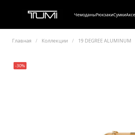
Чемоданы
Рюкзаки
Сумки
Акс
Главная
Коллекции
19 DEGREE ALUMINUM
-30%